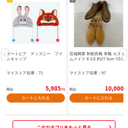
ズートピア ディズニー ファ
宮城興業 和創良靴 革靴 カスタ
ンキャップ
ムメイド 8 1/2 約27.5cm Y2408
マイストア在庫：
71
マイストア在庫：
97
5,985
10,000
税込
円
税込
円
カートに入れる
カートに入れる
このカテゴリをもっと見る