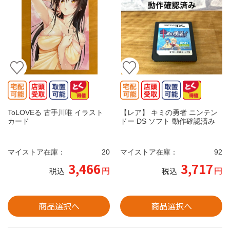
ToLOVEる 古手川唯 イラスト
【レア】 キミの勇者 ニンテン
カード
ドー DS ソフト 動作確認済み
マイストア在庫：
20
マイストア在庫：
92
3,466
3,717
円
円
税込
税込
商品選択へ
商品選択へ