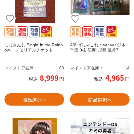
にじさんじ Singin’ in the Rainb
A3! ぱしゃこれ clear ver 卯木
ow！ メモリアルチケット
千景 9枚 箔押し2種 通常7
マイストア在庫：
63
マイストア在庫：
14
8,999
4,965
円
円
税込
税込
商品選択へ
商品選択へ