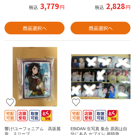
3,779
2,828
円
円
税込
税込
商品選択へ
商品選択へ
響け!ユーフォニアム 高坂麗
EBiDAN 生写真 集合 原因は自
奈 スリーブ
分にある セブイレ 超特急