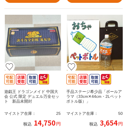
遊戯王 ドラゴンメイド 中国大
手品ステージ希少品「ボールア
会 公式 限定 デュエル万全セッ
ラマ（33cm✕44cm・2Lペット
ト 新品未開封
ボトル版）」
マイストア在庫：
25
マイストア在庫：
50
14,750
3,654
円
円
税込
税込