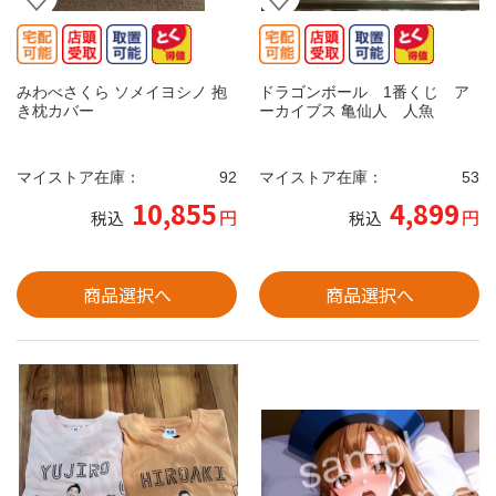
みわべさくら ソメイヨシノ 抱
ドラゴンボール 1番くじ ア
き枕カバー
ーカイブス 亀仙人 人魚
マイストア在庫：
92
マイストア在庫：
53
10,855
4,899
円
円
税込
税込
商品選択へ
商品選択へ