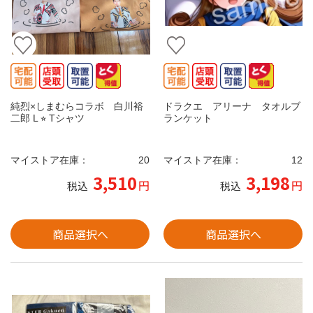
純烈×しまむらコラボ 白川裕
ドラクエ アリーナ タオルブ
二郎 L ⭐︎ Tシャツ
ランケット
マイストア在庫：
20
マイストア在庫：
12
3,510
3,198
円
円
税込
税込
商品選択へ
商品選択へ