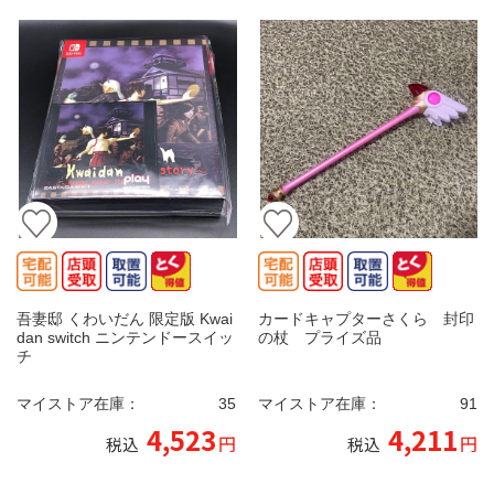
吾妻邸 くわいだん 限定版 Kwai
カードキャプターさくら 封印
dan switch ニンテンドースイッ
の杖 プライズ品
チ
マイストア在庫：
35
マイストア在庫：
91
4,523
4,211
円
円
税込
税込