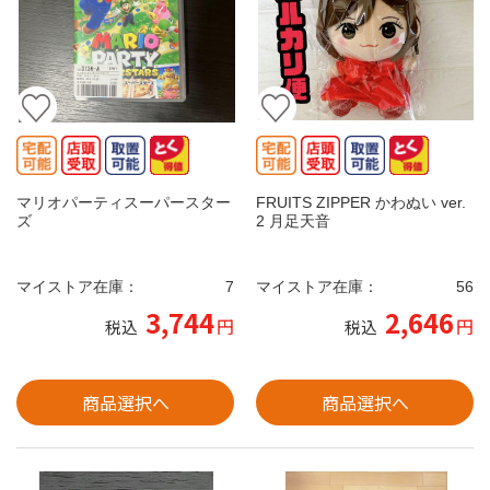
マリオパーティスーパースター
FRUITS ZIPPER かわぬい ver.
ズ
2 月足天音
マイストア在庫：
7
マイストア在庫：
56
3,744
2,646
円
円
税込
税込
商品選択へ
商品選択へ