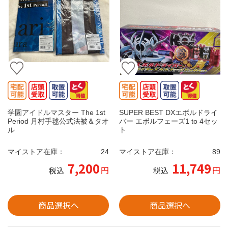
学園アイドルマスター The 1st
SUPER BEST DXエボルドライ
Period 月村手毬公式法被＆タオ
バー エボルフェーズ1 to 4セッ
ル
ト
マイストア在庫：
24
マイストア在庫：
89
7,200
11,749
円
円
税込
税込
商品選択へ
商品選択へ