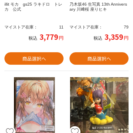
illit モカ gs25 ラキドロ トレ
乃木坂46 生写真 13th Annivers
カ 公式
ary 川﨑桜 座りヒキ
マイストア在庫：
11
マイストア在庫：
79
3,779
3,359
円
円
税込
税込
商品選択へ
商品選択へ