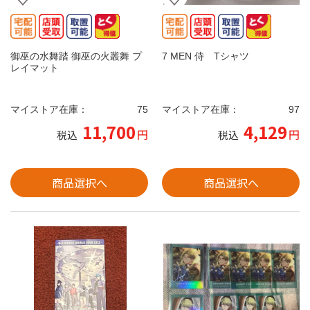
御巫の水舞踏 御巫の火叢舞 プ
7 MEN 侍 Tシャツ
レイマット
マイストア在庫：
75
マイストア在庫：
97
11,700
4,129
円
円
税込
税込
商品選択へ
商品選択へ