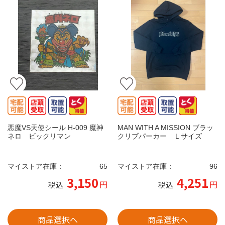
悪魔VS天使シール H-009 魔神
MAN WITH A MISSION ブラッ
ネロ ビックリマン
クリブパーカー Ｌサイズ
マイストア在庫：
65
マイストア在庫：
96
3,150
4,251
円
円
税込
税込
商品選択へ
商品選択へ