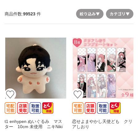
絞り込み
▼
カテゴリ
▼
商品件数:
99523
件
t1 enhypen ぬいぐるみ マス
恋せよまやかし天使ども クリ
ター 10cm 未使用 ニキNiki
アしおり