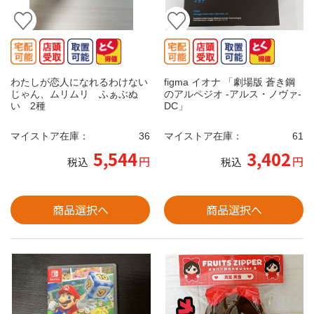
わたしが恋人になれるわけない
figma イオナ 「劇場版 蒼き鋼
じゃん、ムリムリ ふぁぶぬ
のアルペジオ -アルス・ノヴァ‐
い 2種
DC」
マイストア在庫：
36
マイストア在庫：
61
5,544
3,402
円
円
税込
税込
商品選択へ
商品選択へ