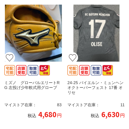
ミズノ グローバルエリートR
24-25 バイエルン・ミュンヘン
G 左投げ少年軟式用グローブ
オクトーバーフェスト 17番 オ
リセ
マイストア在庫：
83
マイストア在庫：
11
4,680
6,630
円
円
税込
税込