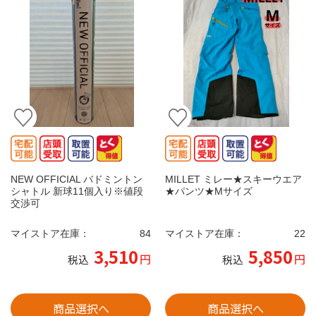
NEW OFFICIAL バドミントン
MILLET ミレー★スキーウエア
シャトル 新球11個入り※値段
★パンツ★Mサイズ
交渉可
マイストア在庫：
84
マイストア在庫：
22
3,510
5,850
円
円
税込
税込
商品選択へ
商品選択へ