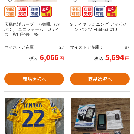
広島東洋カープ カ舞吼 （か
S ナイキ ランニング ディビジ
ぶく） ユニフォーム Oサイ
ョン パンツ FB6863-010
ズ 秋山翔吾 #9
マイストア在庫：
27
マイストア在庫：
87
6,066
5,694
円
円
税込
税込
商品選択へ
商品選択へ