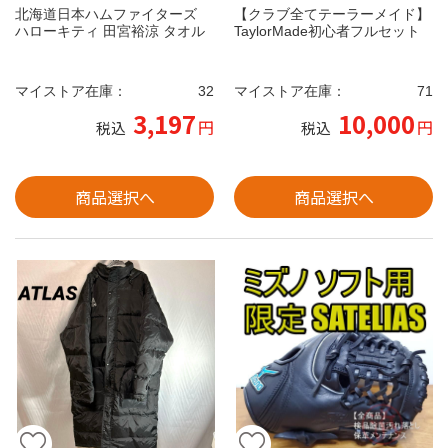
北海道日本ハムファイターズ
【クラブ全てテーラーメイド】
ハローキティ 田宮裕涼 タオル
TaylorMade初心者フルセット
マイストア在庫：
32
マイストア在庫：
71
3,197
10,000
円
円
税込
税込
商品選択へ
商品選択へ