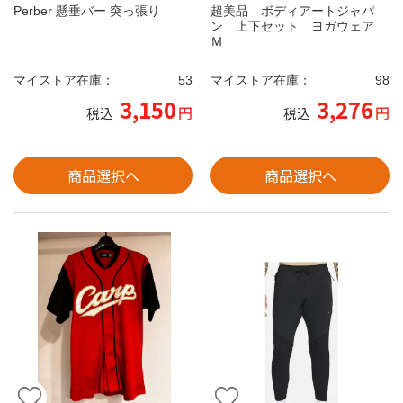
Perber 懸垂バー 突っ張り
超美品 ボディアートジャパ
ン 上下セット ヨガウェア
Ｍ
マイストア在庫：
53
マイストア在庫：
98
3,150
3,276
円
円
税込
税込
商品選択へ
商品選択へ