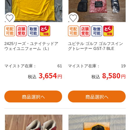
2425リーズ・ユナイテッドア
ユピテル ゴルフ ゴルフスイン
ウェイユニフォーム（L）
グトレーナー GST-7 BLE
マイストア在庫：
61
マイストア在庫：
19
3,654
8,580
円
円
税込
税込
商品選択へ
商品選択へ