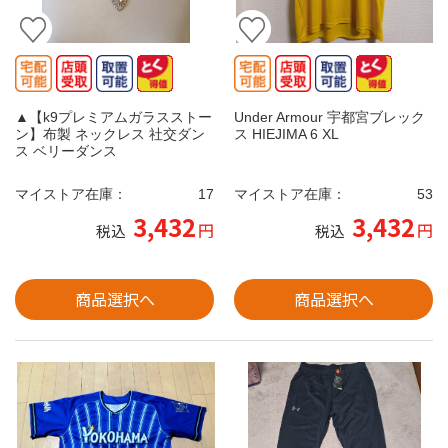
▲【k9プレミアムガラスストー
Under Armour 宇都宮ブレック
ン】布製 ネックレス 社交ダン
ス HIEJIMA 6 XL
ス ベリーダンス
マイストア在庫：
17
マイストア在庫：
53
3,432
3,432
円
円
税込
税込
商品選択へ
商品選択へ