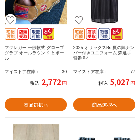
マクレガー 一般軟式 グローブ
2025 オリックスBs 夏の陣ナン
グラブ オールラウンド とボー
バー付きユニフォーム 森選手
ル
背番号4
マイストア在庫：
30
マイストア在庫：
77
2,772
5,027
円
円
税込
税込
商品選択へ
商品選択へ