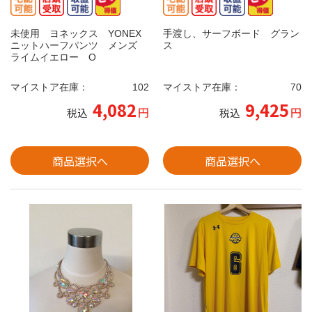
未使用 ヨネックス YONEX
手渡し、サーフボード グラン
ニットハーフパンツ メンズ
ス
ライムイエロー O
マイストア在庫：
102
マイストア在庫：
70
4,082
9,425
円
円
税込
税込
商品選択へ
商品選択へ