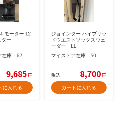
レキモーター 12
ジョインター ハイブリッ
スター
ドウエストソックスウェ
ーダー LL
ア在庫：
62
マイストア在庫：
50
9,685
8,700
円
円
税込
トに入れる
カートに入れる