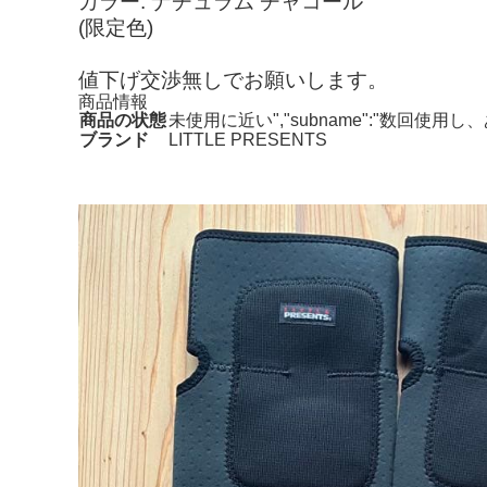
カラー: ナチュラム チャコール
(限定色)
値下げ交渉無しでお願いします。
商品情報
商品の状態
未使用に近い","subname":"数回使
ブランド
LITTLE PRESENTS