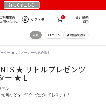
詳しくは
こちら
合計金額
ご利用案内
0
ゲスト様
0円
お問い合わせ
変更
ログイン
新規会員登録
ットゲーター ★ L【メーカー公式通販】
ESENTS ★ リトルプレゼンツ
ー ★ L
限定モデル
の使い心地などをご紹介いただいております！