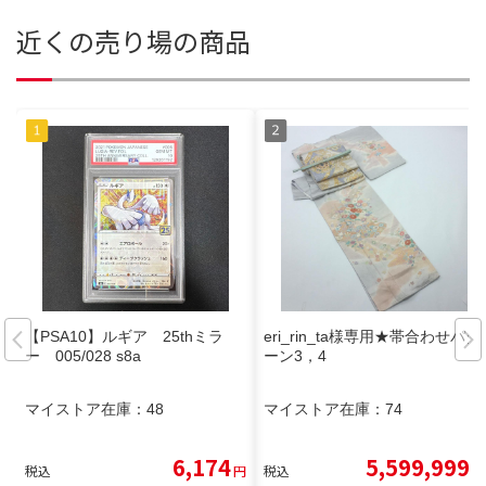
近くの売り場の商品
【PSA10】ルギア 25thミラ
eri_rin_ta様専用★帯合わせパタ
ー 005/028 s8a
ーン3，4
マイストア在庫：
48
マイストア在庫：
74
6,174
5,599,999
税込
円
税込
円