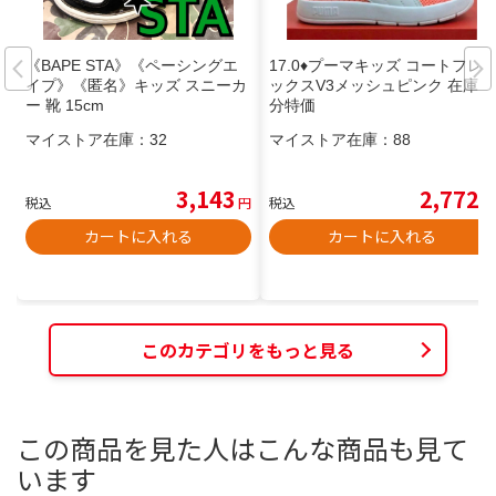
《BAPE STA》《ペーシングエ
17.0♦プーマキッズ コートフレ
イプ》《匿名》キッズ スニーカ
ックスV3メッシュピンク 在庫処
ー 靴 15cm
分特価
マイストア在庫：
32
マイストア在庫：
88
3,143
2,772
税込
円
税込
円
カートに入れる
カートに入れる
このカテゴリをもっと見る
この商品を見た人はこんな商品も見て
います