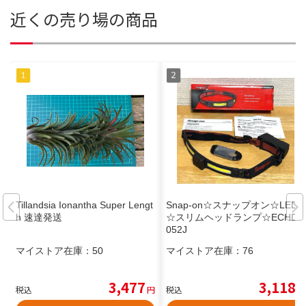
近くの売り場の商品
Tillandsia Ionantha Super Lengt
Snap-on☆スナップオン☆LED
h 速達発送
☆スリムヘッドランプ☆ECHDE
052J
マイストア在庫：
50
マイストア在庫：
76
3,477
3,118
税込
円
税込
円