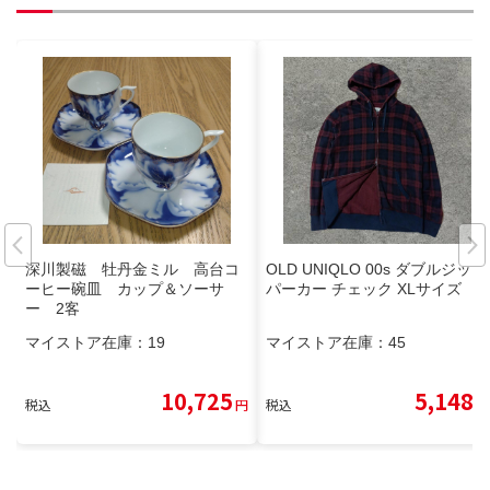
深川製磁 牡丹金ミル 高台コ
OLD UNIQLO 00s ダブルジップ
ーヒー碗皿 カップ＆ソーサ
パーカー チェック XLサイズ
ー 2客
マイストア在庫：
19
マイストア在庫：
45
10,725
5,148
税込
円
税込
円