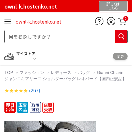
詳しくは
ownl-k.hostenko.net
こちら
0
ownl-k.hostenko.net
マイストア
変更
TOP
ファッション
レディース
バッグ
Gianni Chiarini
ジャンニキアリーニ ショルダーバッグ レオパード【国内正規品】
(267)