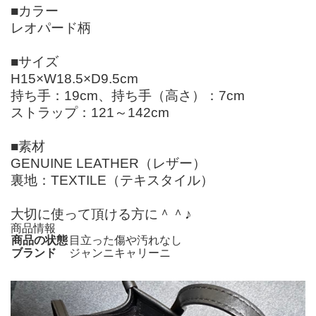
■カラー
レオパード柄
■サイズ
H15×W18.5×D9.5cm
持ち手：19cm、持ち手（高さ）：7cm
ストラップ：121～142cm
■素材
GENUINE LEATHER（レザー）
裏地：TEXTILE（テキスタイル）
大切に使って頂ける方に＾＾♪
商品情報
商品の状態
目立った傷や汚れなし
ブランド
ジャンニキャリーニ