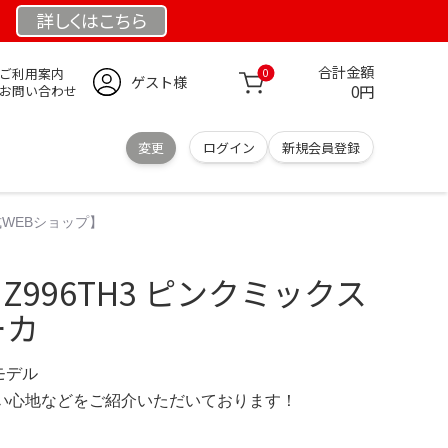
詳しくは
こちら
合計金額
ご利用案内
0
ゲスト様
0円
お問い合わせ
変更
ログイン
新規会員登録
【公式WEBショップ】
e IZ996TH3 ピンクミックス
ーカ
限定モデル
の使い心地などをご紹介いただいております！