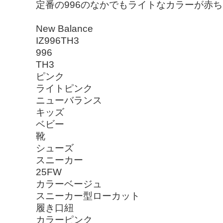
定番の996のなかでもライトなカラーが赤
New Balance
IZ996TH3
996
TH3
ピンク
ライトピンク
ニューバランス
キッズ
ベビー
靴
シューズ
スニーカー
25FW
カラーベージュ
スニーカー型ローカット
履き口紐
カラーピンク