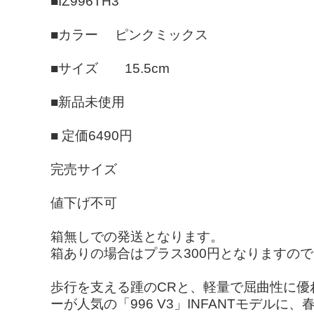
■IZ996TH3
■カラー ピンクミックス
■サイズ 15.5cm
■新品未使用
■ 定価6490円
完売サイズ
値下げ不可
箱無しでの発送となります。
箱ありの場合はプラス300円となりますの
歩行を支える踵のCRと、軽量で屈曲性に
ーが人気の「996 V3」INFANTモデル