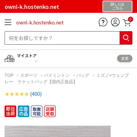
詳しくは
ownl-k.hostenko.net
こちら
0
ownl-k.hostenko.net
マイストア
変更
TOP
スポーツ
バドミントン
バッグ
ミズノ×ウェンブ
レー ラケットバッグ【国内正規品】
(400)