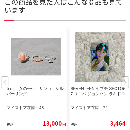
この商品を見た人はこんな商品も見て
います
e.m. 女の一生 サンゴ シル
SEVENTEEN セブチ SECTOR1
バーリング
7 ユニバ ジョンハン ラキドロ
マイストア在庫：
46
マイストア在庫：
72
13,000
3,464
税込
円
税込
円