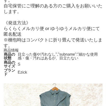
す。
自宅保管にご理解のある方のご購入をお願いいた
します。
《発送方法》
らくらくメルカリ便 or ゆうゆうメルカリ便にて
匿名配送
※梱包時はコンパクトに折り畳んで発送いたしま
す。
商品情報
商品の
目立った傷や汚れなし","subname":"細かな使用
状態
感・傷・汚れはあるが、目立たない
商品の
S
サイズ
ブラン
Ezick
ド