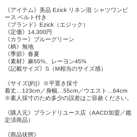
《アイテム》美品 Ezick リネン混 シャツワンピ
ース ベルト付き
《ブランド》Ezick（エジック）
《定価》14,300円
《カラー》ブルーグリーン
《柄》無地
《季節》春夏
《素材》麻55%、レーヨン45%
《記載サイズ》S（M相当のサイズ感）
《サイズ(約)》※平置き採寸
着丈…123cm／身幅…55cm／ウエスト…64cm
※素人採寸のため多少の誤差はご容赦ください。
《購入元》ブランドリユース店（AACD加盟／鑑
定済商品）
《商品状態》