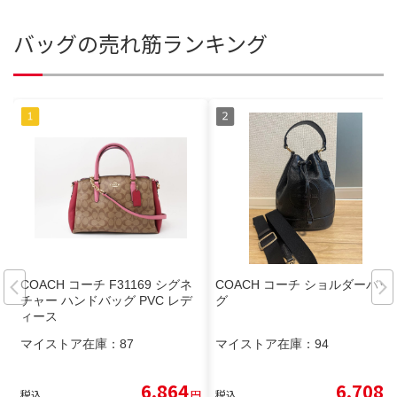
バッグの売れ筋ランキング
COACH コーチ F31169 シグネ
COACH コーチ ショルダーバッ
チャー ハンドバッグ PVC レデ
グ
ィース
マイストア在庫：
87
マイストア在庫：
94
6,864
6,708
税込
円
税込
円