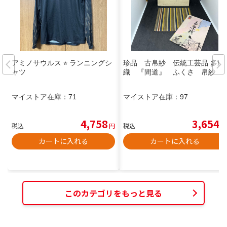
アミノサウルス ⭐︎ ランニングシ
珍品 古帛紗 伝統工芸品 多摩
ャツ
織 『間道』 ふくさ 帛紗
マイストア在庫：
71
マイストア在庫：
97
4,758
3,654
税込
円
税込
円
カートに入れる
カートに入れる
このカテゴリをもっと見る