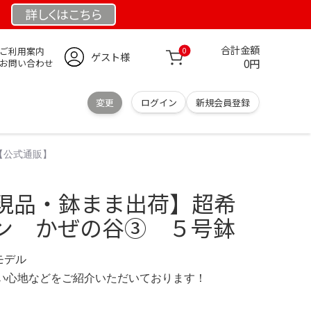
詳しくは
こちら
合計金額
ご利用案内
0
ゲスト様
0円
お問い合わせ
変更
ログイン
新規会員登録
【公式通販】
現品・鉢まま出荷】超希
ン かぜの谷③ ５号鉢
限定モデル
の使い心地などをご紹介いただいております！