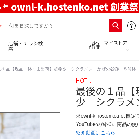
ownl-k.hostenko.net 創業祭
周年
マイストア
店舗・チラシ検
索
の１品【現品・鉢まま出荷】超希少 シクラメン かぜの谷③ ５号鉢
HOT !
最後の１品【
少 シクラメ
※ownl-k.hostenko.net 
YouTuberの皆様に商品
紹介動画はこちら