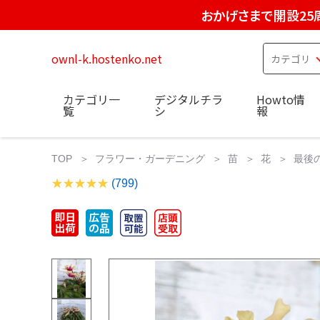
おかげさまで開設25
ownl-k.hostenko.net
カテゴリ一
デジタルチラ
Howto情
覧
シ
報
TOP
フラワー・ガーデニング
苗
花
最後
(799)