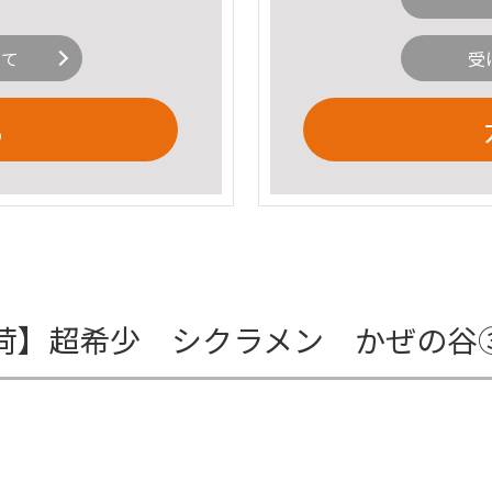
いて
受
る
荷】超希少 シクラメン かぜの谷