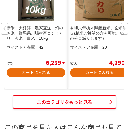
新米 大好評 農家直送 幻の
令和六年栃木県産新米。玄米10
お米 群馬県川場村産コシヒカ
㎏(精米ご希望の方も可能。ぬか
リ 玄米 白米 10kg
の分目減りします）
マイストア在庫：
42
マイストア在庫：
20
6,239
4,290
税込
円
税込
円
カートに入れる
カートに入れる
このカテゴリをもっと見る
この商品を見た人はこんな商品も見て