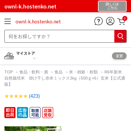
詳しくは
ownl-k.hostenko.net
こちら
0
ownl-k.hostenko.net
マイストア
変更
TOP
食品・飲料・酒
食品
米・雑穀・粉類
R6年新米
自然栽培米 掛け干し赤米ミックス3kg（500ｇ×6）玄米【公式通
販】
(423)