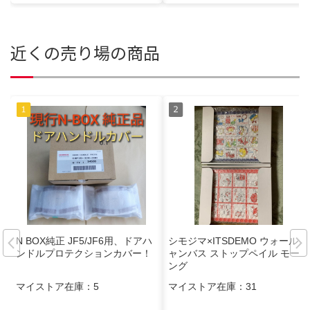
近くの売り場の商品
N BOX純正 JF5/JF6用、ドアハ
シモジマ×ITSDEMO ウォールキ
ンドルプロテクションカバー！
ャンバス ストップペイル モーニ
ング
マイストア在庫：
5
マイストア在庫：
31