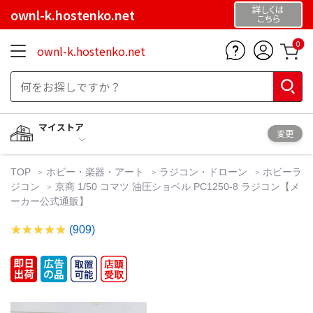
詳しくは
ownl-k.hostenko.net
こちら
0
ownl-k.hostenko.net
マイストア
変更
TOP
ホビー・楽器・アート
ラジコン・ドローン
ホビーラ
ジコン
京商 1/50 コマツ 油圧ショベル PC1250-8 ラジコン【メ
ーカー公式通販】
(909)