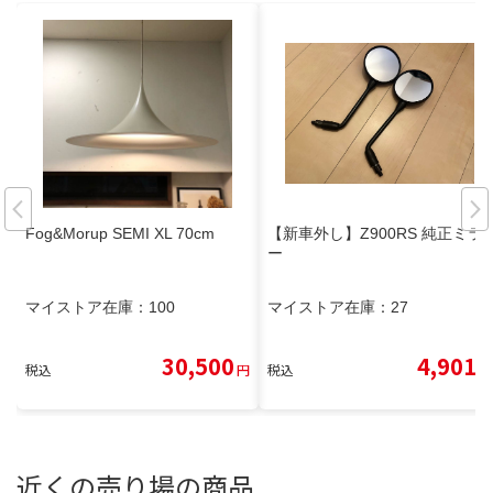
Fog&Morup SEMI XL 70cm
【新車外し】Z900RS 純正ミラ
ー
マイストア在庫：
100
マイストア在庫：
27
30,500
4,901
税込
円
税込
円
近くの売り場の商品