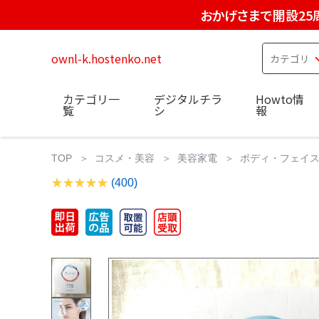
おかげさまで開設25
ownl-k.hostenko.net
カテゴリ一
デジタルチラ
Howto情
覧
シ
報
TOP
コスメ・美容
美容家電
ボディ・フェイ
(400)