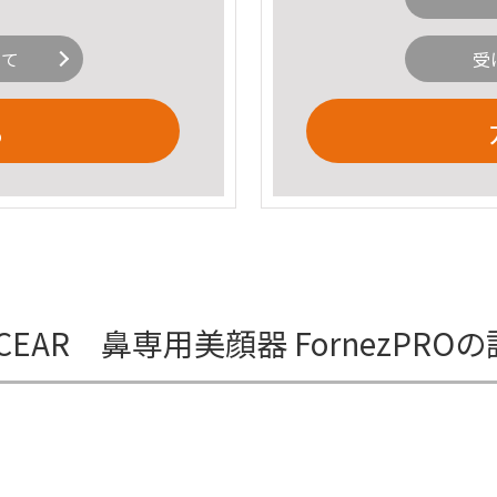
いて
受
る
EAR 鼻専用美顔器 FornezPRO