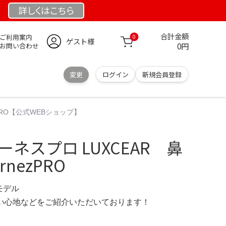
詳しくは
こちら
合計金額
ご利用案内
0
ゲスト様
0円
お問い合わせ
変更
ログイン
新規会員登録
zPRO【公式WEBショップ】
ーネスプロ LUXCEAR 鼻
nezPRO
限定モデル
の使い心地などをご紹介いただいております！