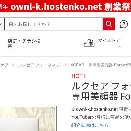
ownl-k.hostenko.net 創業祭
周年
マイストア
店舗・チラシ検
索
スケア
ルクセア フォーネスプロ LUXCEAR 鼻専用美顔器 Forne
HOT !
ルクセア フォ
専用美顔器 For
※ownl-k.hostenko.net 
YouTuberの皆様に商品
紹介動画はこちら