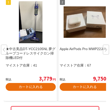
★中古美品DT-YCC2105NL 夢グ
Apple AirPods Pro MWP22J/A
ループコードレスサイクロン掃
除機LED付
マイストア在庫：
41
マイストア在庫：
67
3,779
9,750
税込
円
税込
円
カートに入れる
カートに入れる