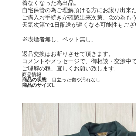
着なくなった為出品。
自宅保管の為ご理解頂ける方にお譲り出来
ご購入お手続きが確認出来次第、念の為も
天気次第で1日配送が遅くなる可能性もござ
※喫煙者無し。ペット無し。
返品交換はお断りさせて頂きます。
コメントやメッセージで、御相談・交渉中
ご理解の程、宜しくお願い致します。
商品情報
商品の状態
目立った傷や汚れなし
商品のサイズ
L