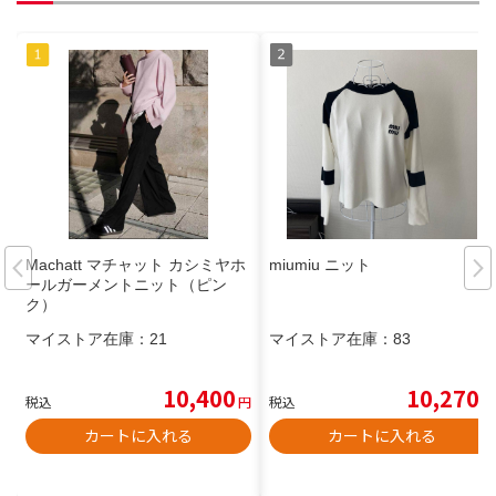
Machatt マチャット カシミヤホ
miumiu ニット
ールガーメントニット（ピン
ク）
マイストア在庫：
21
マイストア在庫：
83
10,400
10,270
税込
円
税込
円
カートに入れる
カートに入れる