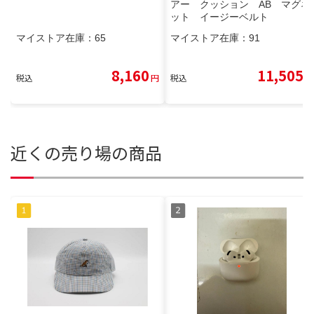
アー クッション AB マグネ
ット イージーベルト
マイストア在庫：
65
マイストア在庫：
91
8,160
11,505
税込
円
税込
円
近くの売り場の商品